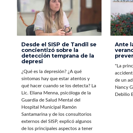
Desde el SISP de Tandil se
Ante 
concientizó sobre la
verano
detección temprana de la
preven
depresi
"La prin
¿Qué es la depresión? ¿A qué
accident
síntomas hay que estar atentos y
de un ad
qué hacer cuando se los detecta? La
Nancy Gu
Lic. Eliana Menna, psicóloga de la
Debilio B
Guardia de Salud Mental del
Hospital Municipal Ramón
Santamarina y de los consultorios
externos del SISP, explicó algunos
de los principales aspectos a tener